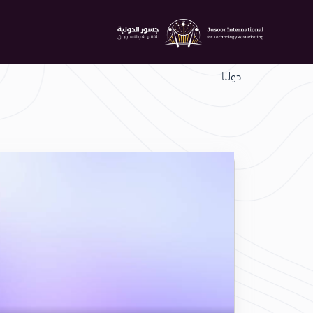
حولنا