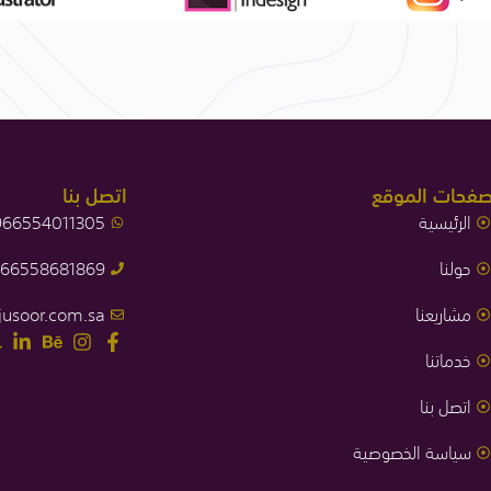
فحات الموقع
اتصل بنا
الرئيسية
66554011305
حولنا
66558681869
مشاريعنا
jusoor.com.sa
خدماتنا
اتصل بنا
سياسة الخصوصية