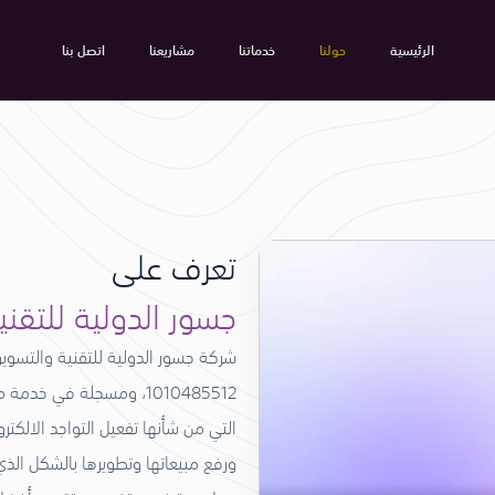
الرئيسية
حولنا
خدماتنا
مشاريعنا
اتصل بنا
تعرف على
جسور الدولية للتقن
شركة جسور الدولية للتقنية والتسو
1010485512، ومسجلة في 
التي من شأنها تفعيل التواجد الالكت
ورفع مبيعاتها وتطويرها بالشكل الذي