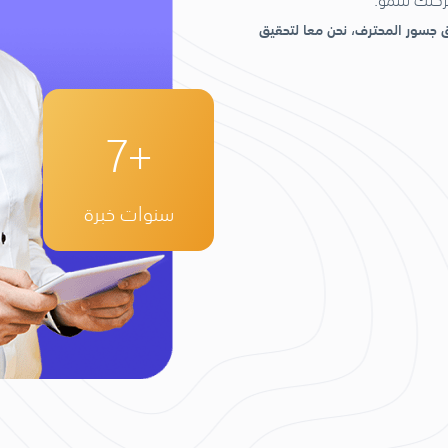
شركتك للنمو.
يق جسور المحترف، نحن
معا لتحقيق
+7
سنوات خبرة