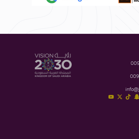
009
009
info@